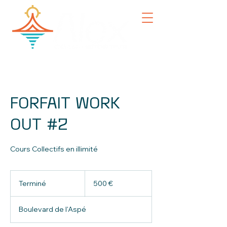
FORFAIT WORK
OUT #2
Cours Collectifs en illimité
500
euros
Terminé
T
500 €
e
r
Boulevard de l'Aspé
m
i